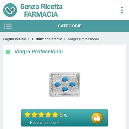
CATEGORIE
Eiaculazione precoce
Pagina iniziale
Disfunzione erettile
Viagra Professional
Disfunzione erettile
Viagra Professional
Pastiglie per dimagrire
Calvizie
Per le donne
Smettere di fumare
Salute della famiglia
5
/5
Recensioni clienti