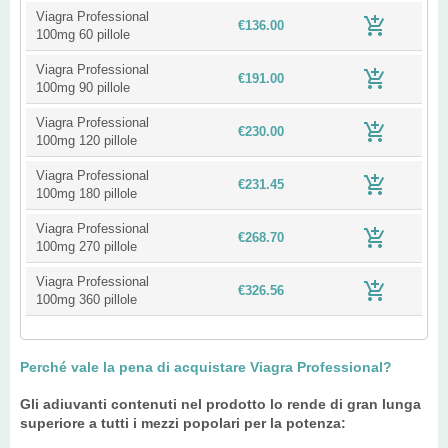
Viagra Professional
€136.00
100mg 60 pillole
Viagra Professional
€191.00
100mg 90 pillole
Viagra Professional
€230.00
100mg 120 pillole
Viagra Professional
€231.45
100mg 180 pillole
Viagra Professional
€268.70
100mg 270 pillole
Viagra Professional
€326.56
100mg 360 pillole
Perché vale la pena di acquistare Viagra Professional?
Gli adiuvanti contenuti nel prodotto lo rende di gran lunga
superiore a tutti i mezzi popolari per la potenza: