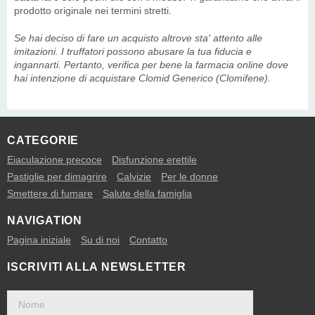
prodotto originale nei termini stretti.
Se hai deciso di fare un acquisto altrove sta' attento alle
imitazioni. I truffatori possono abusare la tua fiducia e
ingannarti. Pertanto, verifica per bene la farmacia online dove
hai intenzione di acquistare Clomid Generico (Clomifene).
CATEGORIE
Eiaculazione precoce
Disfunzione erettile
Pastiglie per dimagrire
Calvizie
Per le donne
Smettere di fumare
Salute della famiglia
NAVIGATION
Pagina iniziale
Su di noi
Contatto
ISCRIVITI ALLA NEWSLETTER