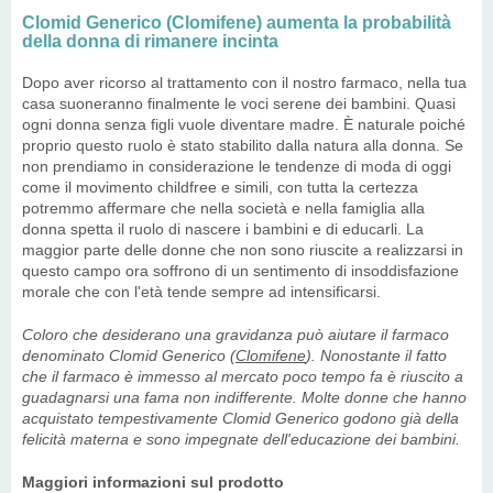
Clomid Generico (Clomifene) aumenta la probabilità
della donna di rimanere incinta
Dopo aver ricorso al trattamento con il nostro farmaco, nella tua
casa suoneranno finalmente le voci serene dei bambini. Quasi
ogni donna senza figli vuole diventare madre. È naturale poiché
proprio questo ruolo è stato stabilito dalla natura alla donna. Se
non prendiamo in considerazione le tendenze di moda di oggi
come il movimento childfree e simili, con tutta la certezza
potremmo affermare che nella società e nella famiglia alla
donna spetta il ruolo di nascere i bambini e di educarli. La
maggior parte delle donne che non sono riuscite a realizzarsi in
questo campo ora soffrono di un sentimento di insoddisfazione
morale che con l'età tende sempre ad intensificarsi.
Coloro che desiderano una gravidanza può aiutare il farmaco
denominato Clomid Generico (
Clomifene
). Nonostante il fatto
che il farmaco è immesso al mercato poco tempo fa è riuscito a
guadagnarsi una fama non indifferente. Molte donne che hanno
acquistato tempestivamente Clomid Generico godono già della
felicità materna e sono impegnate dell'educazione dei bambini.
Maggiori informazioni sul prodotto