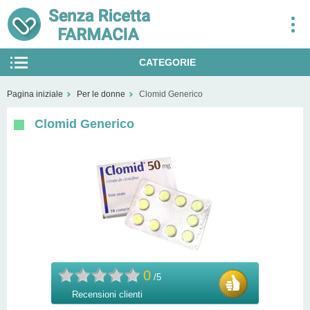
CATEGORIE
Eiaculazione precoce
Pagina iniziale
Per le donne
Clomid Generico
Disfunzione erettile
Clomid Generico
Pastiglie per dimagrire
Calvizie
Per le donne
Smettere di fumare
Salute della famiglia
0
/5
Recensioni clienti